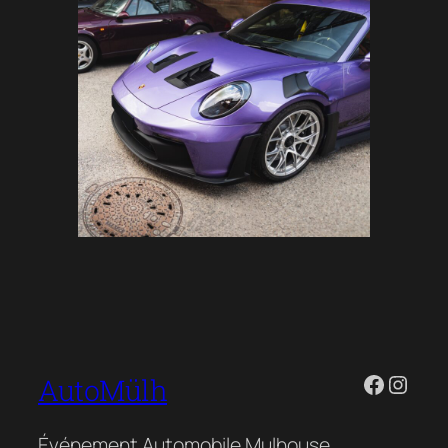
Facebo
Insta
AutoMülh
Événement Automobile Mulhouse